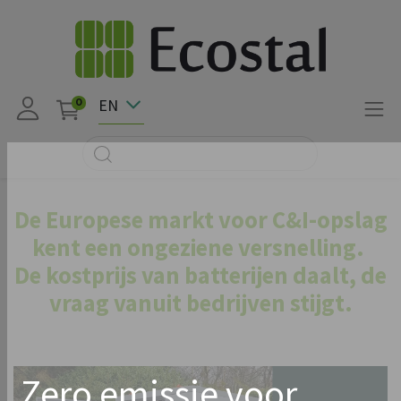
EN
0
De Europese markt voor C&I-opslag
kent een ongeziene versnelling.
De kostprijs van batterijen daalt, de
vraag vanuit bedrijven stijgt.
Zero emissie voor