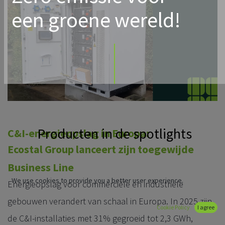
een groene wereld!
Producten in de spotlights
C&I-energieopslag in Europa:
Ecostal Group lanceert zijn toegewijde
Business Line
We use cookies to provide you a better user experience.
Energieopslag voor commerciële en industriële
gebouwen verandert van schaal in Europa. In 2025 zijn
Cookie Policy
I agree
de C&I-installaties met 31% gegroeid tot 2,3 GWh,