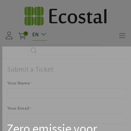
EN
0
Submit a Ticket
Your Name
*
Your Email
*
Zero emissie voor