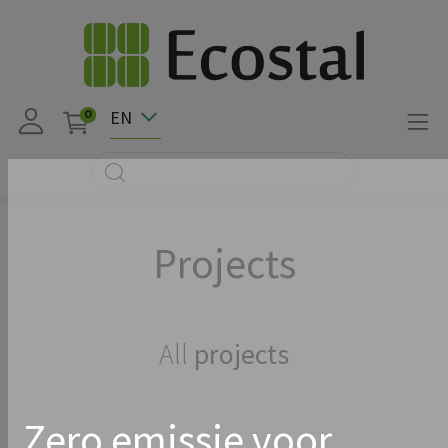
EN
0
Projects
All
projects
Zero emissie voor