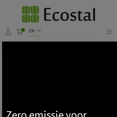
EN
0
Products
Storage
Energy Management System
Show categories
Zero emissie voor