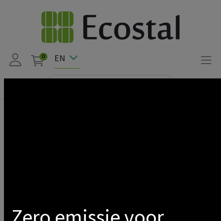
EN
0
Products
Solar pv
Structure
No Brand
Show categories
Prev
1
2
Next
Zero emissie voor