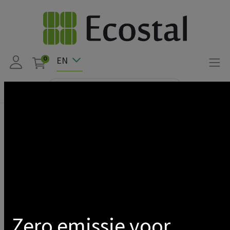
EN
0
Products
Solar pv
Onduleur
Tri phase
Sma
Show categories
Zero emissie voor