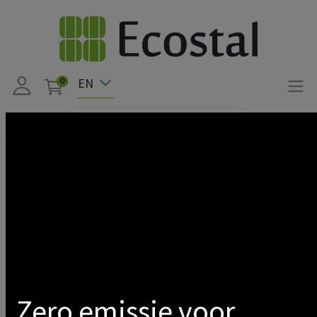
EN
0
Products
Solar pv
Onduleur
Hybride
Kstar
Show categories
Zero emissie voor