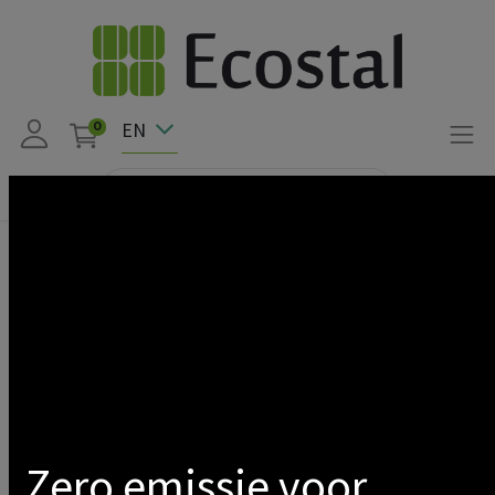
EN
0
Products
LED
Led tubes
Let Tubes Atex
Show categories
Zero emissie voor