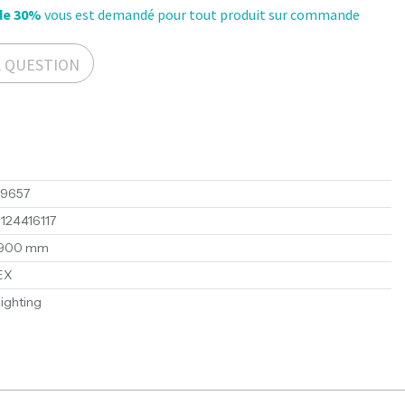
de 30%
vous est demandé pour tout produit sur commande
A QUESTION
49657
124416117
900 mm
EX
ighting