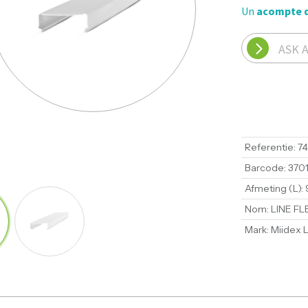
Un
acompte 
ASK 
Referentie
:
7
Barcode
:
3701
Afmeting (L)
:
Nom
:
LINE FL
Mark
:
Miidex L