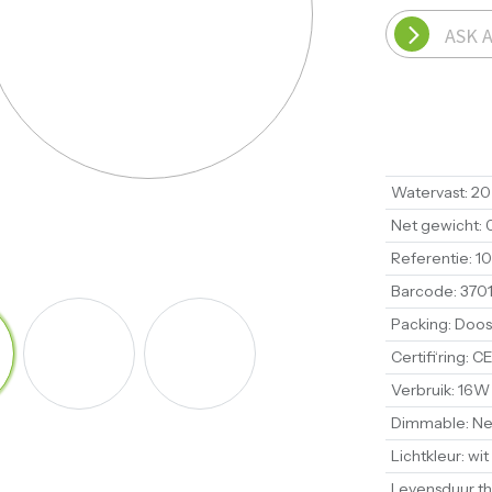
ASK 
Watervast
:
20
Net gewicht
:
Referentie
:
1
Barcode
:
370
Packing
:
Doos
Certifi‘ring
:
CE
Verbruik
:
16W
Dimmable
:
Ne
Lichtkleur
:
wit
Levensduur th