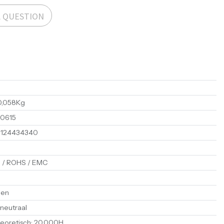
A QUESTION
0,058Kg
00615
1124434340
 / ROHS / EMC
en
 neutraal
eoretisch
:
20.000H