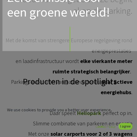
een groene wereld!
al op de parking.
Met de komst van strengere Europese regelgeving rond
energieprestaties
en laadinfrastructuur wordt
elke vierkante meter
ruimte strategisch belangrijker
.
Producten in de spotlights
Parkings evolueren van passieve zones
naar actieve
energiehubs
.
We use cookies to provide you a better user experience.
Daar speelt
Heliopark
perfect op in.
Slimme combinatie van parkeren en energie
Cookie Policy
I agree
Met onze
solar carports voor 2 of 3 wagens