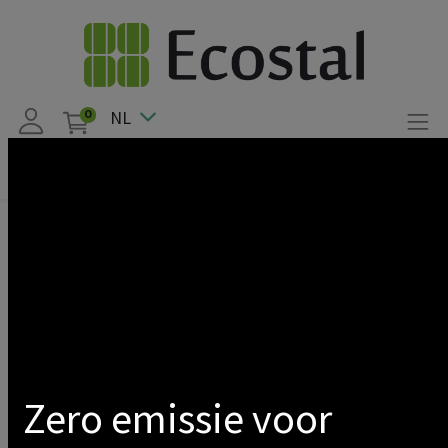
NL
0
Products
Kstar
OMVORMER KSTAR BLUESPARK SERIES THREE PHASE
(5kW / 5.5kVA) 2 MPPT - 10 JAAR GARANTIE
Show categories
Zero emissie voor