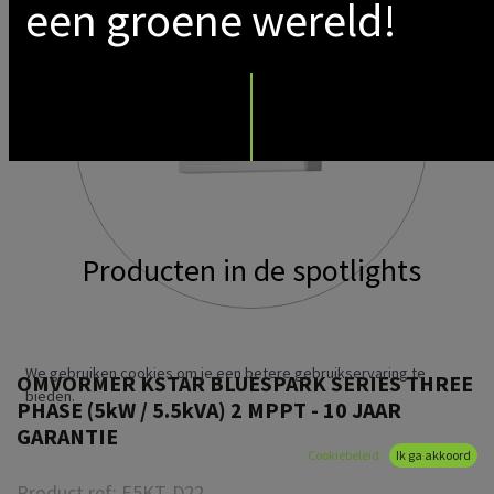
een groene wereld!
Producten in de spotlights
We gebruiken cookies om je een betere gebruikservaring te
OMVORMER KSTAR BLUESPARK SERIES THREE
bieden.
PHASE (5kW / 5.5kVA) 2 MPPT - 10 JAAR
GARANTIE
Cookiebeleid
Ik ga akkoord
Product ref:
E5KT-D22