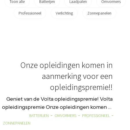
Toon alle
Batterijen
Laadpalen
Omvormers
Professioneel
Verlichting
Zonnepanelen
Onze opleidingen komen in
aanmerking voor een
opleidingspremie!!
Geniet van de Volta opleidingspremie! Volta
opleidingspremie Onze opleidingen komen in
aanmerking voor een opleidingspremies psc
BATTERIJEN
OMVORMERS
PROFESSIONEEL
149.01. Wij geven iedere deelnemer een bewijs
ZONNEPANELEN