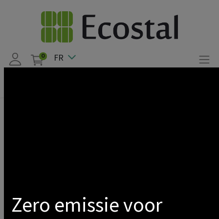
FR
0
Articles
Storage
C&I-BESS
POWEROAD
Montrer les catégories
Zero emissie voor