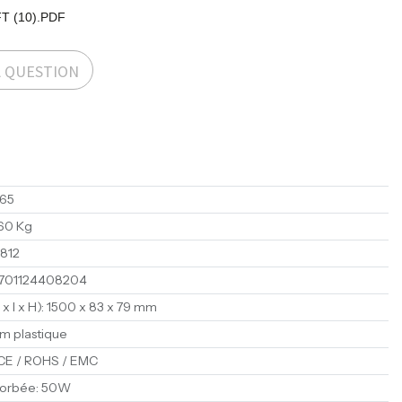
T (10).PDF
A QUESTION
65
60 Kg
812
701124408204
x I x H)
:
1500 x 83 x 79 mm
lm plastique
CE / ROHS / EMC
sorbée
:
50W