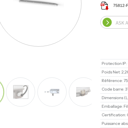
75812-F
ASK 
Protection IP
:
Poids Net
:
2,2
Référence
:
75
Code barre
:
3
Dimensions (L 
Emballage
:
Fi
Certification
:
Puissance ab