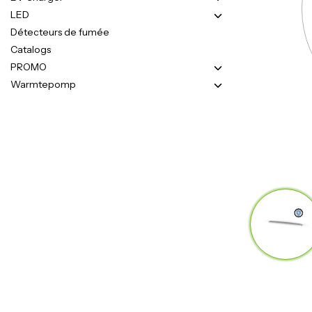
LED
Détecteurs de fumée
Catalogs
PROMO
Warmtepomp
Zero emissie voor
een groene wereld!