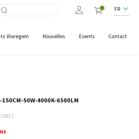
FR
0
its Waregem
Nouvelles
Events
Contact
-150CM-50W-4000K-6500LM
75812
ANS