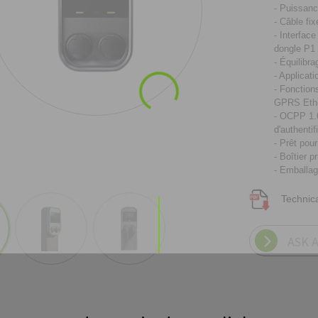
- Puissan
- Câble fi
- Interfac
dongle P1
Chargement...
- Équilibr
- Applicat
- Fonction
GPRS Eth
- OCPP 1.6
d'authentif
- Prêt pou
- Boîtier 
- Emballag
Technic
ASK 