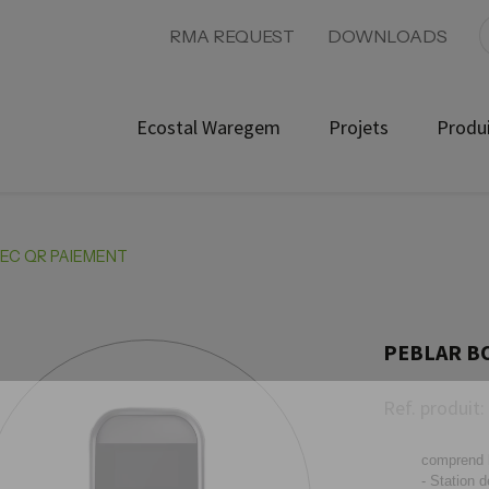
RMA REQUEST
DOWNLOADS
Ecostal Waregem
Projets
Produ
EC QR PAIEMENT
PEBLAR B
Ref. produit:
comprend 
- Station