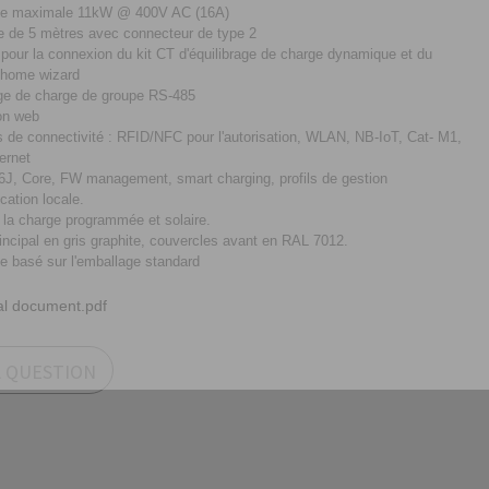
ce maximale 11kW @ 400V AC (16A)
xe de 5 mètres avec connecteur de type 2
e pour la connexion du kit CT d'équilibrage de charge dynamique et du
 home wizard
age de charge de groupe RS-485
ion web
s de connectivité : RFID/NFC pour l'autorisation, WLAN, NB-IoT, Cat- M1,
ernet
J, Core, FW management, smart charging, profils de gestion
ication locale.
r la charge programmée et solaire.
principal en gris graphite, couvercles avant en RAL 7012.
e basé sur l'emballage standard
al document.pdf
A QUESTION