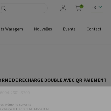
FR
0
its Waregem
Nouvelles
Events
Contact
ORNE DE RECHARGE DOUBLE AVEC QR PAIEMENT
6004-2601-3700
les éléments suivants
 de charge IEC 61851 AC Mode 3 AC