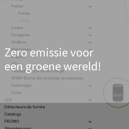
Peblar
Peblar
Peblar
Easee
Smappee
Wallbox
Zero emissie voor
Mennekes
Nrgkick
een groene wereld!
V2c
Testeur de points de charge
OHMY Borne de recharge accessoires
Solaredge
Solax
LED
Détecteurs de fumée
Catalogs
PROMO
Warmtepomp